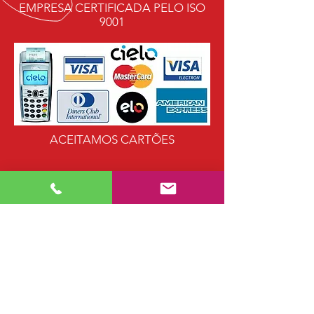
EMPRESA CERTIFICADA PELO ISO
9001
ACEITAMOS CARTÕES
NOSSO TELEFONE
(13) 3385-1664
(13) 99647-6383
NOSSO EMAIL
vistorias@pratika
santos.com